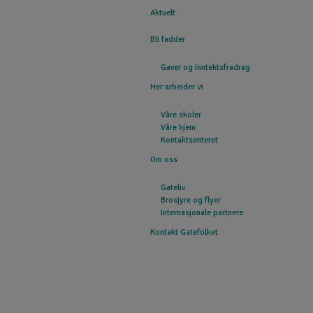
Aktuelt
GATEFOLKET
Bli fadder
Gaver og inntektsfradrag
Her arbeider vi
Våre skoler
Våre hjem
Kontaktsenteret
Om oss
Gateliv
Brosjyre og flyer
Internasjonale partnere
Kontakt Gatefolket