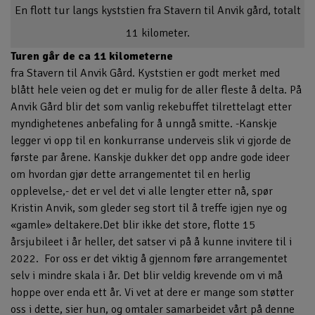
En flott tur langs kyststien fra Stavern til Anvik gård, totalt
11 kilometer.
Turen går de ca 11 kilometerne
fra Stavern til Anvik Gård. Kyststien er godt merket med
blått hele veien og det er mulig for de aller fleste å delta. På
Anvik Gård blir det som vanlig rekebuffet tilrettelagt etter
myndighetenes anbefaling for å unngå smitte. -Kanskje
legger vi opp til en konkurranse underveis slik vi gjorde de
første par årene. Kanskje dukker det opp andre gode ideer
om hvordan gjør dette arrangementet til en herlig
opplevelse,- det er vel det vi alle lengter etter nå, spør
Kristin Anvik, som gleder seg stort til å treffe igjen nye og
«gamle» deltakere.Det blir ikke det store, flotte 15
årsjubileet i år heller, det satser vi på å kunne invitere til i
2022. For oss er det viktig å gjennom føre arrangementet
selv i mindre skala i år. Det blir veldig krevende om vi må
hoppe over enda ett år. Vi vet at dere er mange som støtter
oss i dette, sier hun, og omtaler samarbeidet vårt på denne