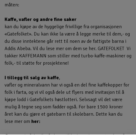
måten:
Kaffe, vafler og andre fine saker
kan du kjøpe av de hyggelige frivillige fra organisasjonen
«Gatefolket». Du kan ikke la være å legge merke til dem,- og
du disse inntektene går rett til noen av de fattigste barna i
Addis Abeba. Vil du lese mer om dem se her.
GATEFOLKET
Vi
takker
KAFFEMANN
som stiller med turbo-kaffe-maskiner og
folk,- til støtte for prosjektene!
I tillegg til salg av kaffe
,
vafler og mineralvann har vi også en del fine kaffekopper for
folk i farta, og vi vil også dele ut flyers med invitasjon til å
kjøpe lodd i Gatefolkets høstlotteri. Selvsagt vil det være
mulig å tegne seg som fadder også. For bare 1500 kroner
året kan du gjøre et gatebarn til skolebarn. Dette kan du
lese mer om
her: