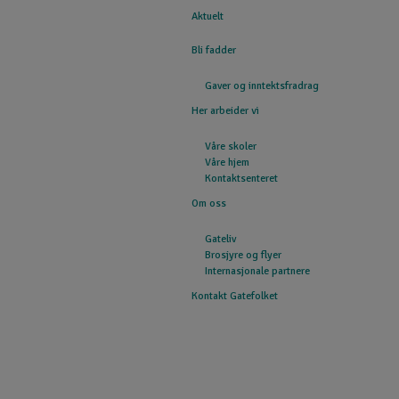
Aktuelt
GATEFOLKET
Bli fadder
Gaver og inntektsfradrag
Her arbeider vi
Våre skoler
Våre hjem
Kontaktsenteret
Om oss
Gateliv
Brosjyre og flyer
Internasjonale partnere
Kontakt Gatefolket