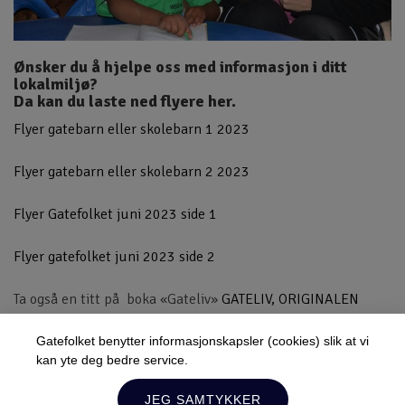
Ønsker du å hjelpe oss med informasjon i ditt
lokalmiljø?
Da kan du laste ned flyere her.
Flyer gatebarn eller skolebarn 1 2023
Flyer gatebarn eller skolebarn 2 2023
Flyer Gatefolket juni 2023 side 1
Flyer gatefolket juni 2023 side 2
Ta også en titt på boka «Gateliv»
GATELIV, ORIGINALEN
NORSK
Gatefolket benytter informasjonskapsler (cookies) slik at vi
kan yte deg bedre service.
og Aktuelt for mer informasjon om prosjektet.
Lukk
JEG SAMTYKKER