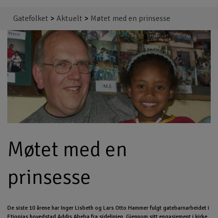
Gatefolket
>
Aktuelt
>
Møtet med en prinsesse
Møtet med en
prinsesse
De siste 10 årene har Inger Lisbeth og Lars Otto Hammer fulgt gatebarnarbeidet i
Etiopias hovedstad Addis Abeba fra sidelinjen. Gjennom sitt engasjement i kirke