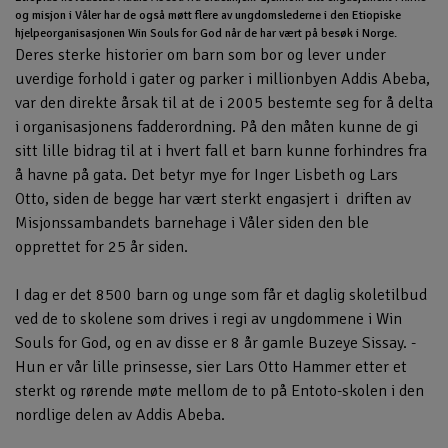
og misjon i Våler har de også møtt flere av ungdomslederne i den Etiopiske
hjelpeorganisasjonen Win Souls for God når de har vært på besøk i Norge.
Deres sterke historier om barn som bor og lever under
uverdige forhold i gater og parker i millionbyen Addis Abeba,
var den direkte årsak til at de i 2005 bestemte seg for å delta
i organisasjonens fadderordning. På den måten kunne de gi
sitt lille bidrag til at i hvert fall et barn kunne forhindres fra
å havne på gata. Det betyr mye for Inger Lisbeth og Lars
Otto, siden de begge har vært sterkt engasjert i driften av
Misjonssambandets barnehage i Våler siden den ble
opprettet for 25 år siden.
I dag er det 8500 barn og unge som får et daglig skoletilbud
ved de to skolene som drives i regi av ungdommene i Win
Souls for God, og en av disse er 8 år gamle Buzeye Sissay. -
Hun er vår lille prinsesse, sier Lars Otto Hammer etter et
sterkt og rørende møte mellom de to på Entoto-skolen i den
nordlige delen av Addis Abeba.