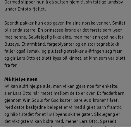
Dermed slipper hun å gå sulten hjem til sin fattige landsby
under Entoto-fjellet.
Spendt pakker hun opp gaven fra sine norske venner. Smilet
blir enda større. En prinsesse-krone er det første som lyser
mot henne. Selvfølgelig ikke ekte, men mer enn god nok for
Buzeye. Et armbånd, fargeblyanter og en stor tegneblokk
faller også i smak, og plutselig strekker 8-åringen seg fram
og gir Lars Otto et bløtt kyss på kinnet, et kinn som var bløtt
fra før.
Må hjelpe noen
-Vi kan aldri hjelpe alle, men vi kan gjøre noe for enkelte,
sier Lars Otto når møtet mellom de to er over. Et fadderbarn
gjennom Win Souls for God koster bare 900 kroner i året.
Med dette beskjedne beløpet er vi med å gi et barn framtid
og håp i stedet for et liv i byens skitne gater. Skolegang er
det viktigste vi kan bidra med, mener Lars Otto. Spesielt
unge jenter trenger utdannelse i dette landet. Da blir de en