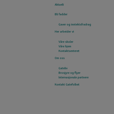
Aktuelt
GATEFOLKET
Bli fadder
Gaver og inntektsfradrag
Her arbeider vi
Våre skoler
Våre hjem
Kontaktsenteret
Om oss
Gateliv
Brosjyre og flyer
Internasjonale partnere
Kontakt Gatefolket