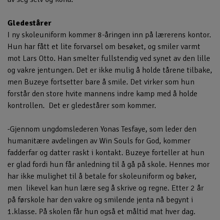
Gledestårer
I ny skoleuniform kommer 8-åringen inn på lærerens kontor.
Hun har fått et lite forvarsel om besøket, og smiler varmt
mot Lars Otto. Han smelter fullstendig ved synet av den lille
og vakre jentungen. Det er ikke mulig å holde tårene tilbake,
men Buzeye fortsetter bare å smile. Det virker som hun
forstår den store hvite mannens indre kamp med å holde
kontrollen. Det er gledestårer som kommer.
-Gjennom ungdomslederen Yonas Tesfaye, som leder den
humanitære avdelingen av Win Souls for God, kommer
fadderfar og datter raskt i kontakt. Buzeye forteller at hun
er glad fordi hun får anledning til å gå på skole. Hennes mor
har ikke mulighet til å betale for skoleuniform og bøker,
men likevel kan hun lære seg å skrive og regne. Etter 2 år
på førskole har den vakre og smilende jenta nå begynt i
1.klasse. På skolen får hun også et måltid mat hver dag.