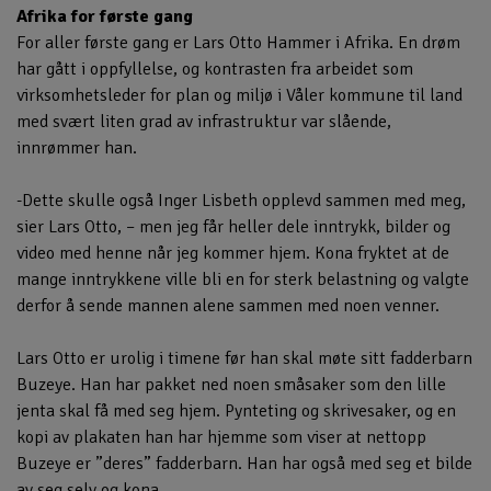
Afrika for første gang
For aller første gang er Lars Otto Hammer i Afrika. En drøm
har gått i oppfyllelse, og kontrasten fra arbeidet som
virksomhetsleder for plan og miljø i Våler kommune til land
med svært liten grad av infrastruktur var slående,
innrømmer han.
-Dette skulle også Inger Lisbeth opplevd sammen med meg,
sier Lars Otto, – men jeg får heller dele inntrykk, bilder og
video med henne når jeg kommer hjem. Kona fryktet at de
mange inntrykkene ville bli en for sterk belastning og valgte
derfor å sende mannen alene sammen med noen venner.
Lars Otto er urolig i timene før han skal møte sitt fadderbarn
Buzeye. Han har pakket ned noen småsaker som den lille
jenta skal få med seg hjem. Pynteting og skrivesaker, og en
kopi av plakaten han har hjemme som viser at nettopp
Buzeye er ”deres” fadderbarn. Han har også med seg et bilde
av seg selv og kona.