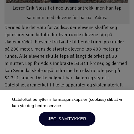
Lærer Erik Næss i et noe uvant antrekk, men han løp
sammen med elevene for barna i Addis.
Dermed ble det «løp for Addis», der elevene skaffet seg
sponsorer som betalte for hver runde elevene løp på
skoleområdet. Elevene fra første til fjerde trinn løp runder
på 200 meter, mens de største elevene løp 400 meter pr
runde. Alle elevene skulle løpe så langt de orket på 30
minutter. Løp for Addis innbrakte 53.311 kroner, og dermed
kan Svinndal skole også bidra med en ekstra julegave på
32.311 kroner. Dette beløpet har skolen og styret i
Gatefolket øremerket til leke-apparater og skolemateriell
ved de to skolene i Addis Abeba.
-Dette ble en hyggelig og samlende aktivitet for oss ved
Gatefolket benytter informasjonskapsler (cookies) slik at vi
kan yte deg bedre service.
Svinndal skole, og vi gleder oss over å kunne bidra på denne
Lukk
måten, sier Gatefolkets kontaktlærer, Inger Johanne
JEG SAMTYKKER
Grimsrud.
Hold deg oppdatert!
Du kan når som helst melde deg av.