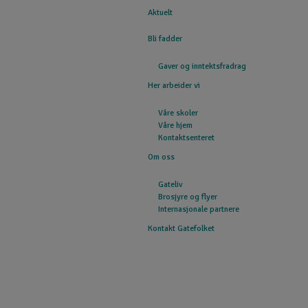
Aktuelt
GATEFOLKET
Bli fadder
Gaver og inntektsfradrag
Her arbeider vi
Våre skoler
Våre hjem
Kontaktsenteret
Om oss
Gateliv
Brosjyre og flyer
Internasjonale partnere
Kontakt Gatefolket