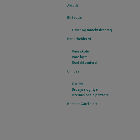
Aktuelt
GATEFOLKET
Bli fadder
Gaver og inntektsfradrag
Her arbeider vi
Våre skoler
Våre hjem
Kontaktsenteret
Om oss
Gateliv
Brosjyre og flyer
Internasjonale partnere
Kontakt Gatefolket