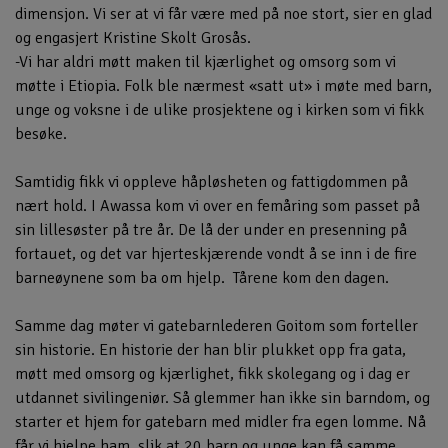
dimensjon. Vi ser at vi får være med på noe stort, sier en glad
og engasjert Kristine Skolt Grosås.
-Vi har aldri møtt maken til kjærlighet og omsorg som vi
møtte i Etiopia. Folk ble nærmest «satt ut» i møte med barn,
unge og voksne i de ulike prosjektene og i kirken som vi fikk
besøke.
Samtidig fikk vi oppleve håpløsheten og fattigdommen på
nært hold. I Awassa kom vi over en femåring som passet på
sin lillesøster på tre år. De lå der under en presenning på
fortauet, og det var hjerteskjærende vondt å se inn i de fire
barneøynene som ba om hjelp. Tårene kom den dagen.
Samme dag møter vi gatebarnlederen Goitom som forteller
sin historie. En historie der han blir plukket opp fra gata,
møtt med omsorg og kjærlighet, fikk skolegang og i dag er
utdannet sivilingeniør. Så glemmer han ikke sin barndom, og
starter et hjem for gatebarn med midler fra egen lomme. Nå
får vi hjelpe ham, slik at 20 barn og unge kan få samme