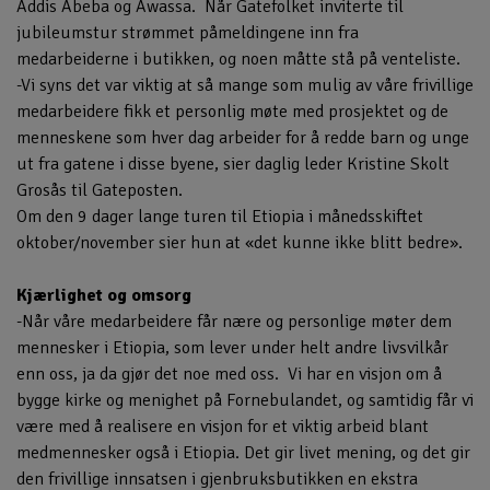
Addis Abeba og Awassa. Når Gatefolket inviterte til
jubileumstur strømmet påmeldingene inn fra
medarbeiderne i butikken, og noen måtte stå på venteliste.
-Vi syns det var viktig at så mange som mulig av våre frivillige
medarbeidere fikk et personlig møte med prosjektet og de
menneskene som hver dag arbeider for å redde barn og unge
ut fra gatene i disse byene, sier daglig leder Kristine Skolt
Grosås til Gateposten.
Om den 9 dager lange turen til Etiopia i månedsskiftet
oktober/november sier hun at «det kunne ikke blitt bedre».
Kjærlighet og omsorg
-Når våre medarbeidere får nære og personlige møter dem
mennesker i Etiopia, som lever under helt andre livsvilkår
enn oss, ja da gjør det noe med oss. Vi har en visjon om å
bygge kirke og menighet på Fornebulandet, og samtidig får vi
være med å realisere en visjon for et viktig arbeid blant
medmennesker også i Etiopia. Det gir livet mening, og det gir
den frivillige innsatsen i gjenbruksbutikken en ekstra