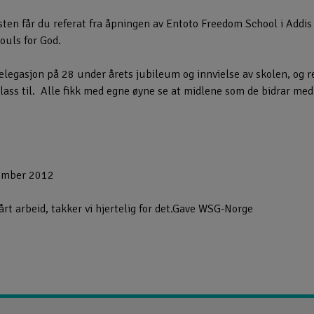
ten får du referat fra åpningen av Entoto Freedom School i Addis
Souls for God.
legasjon på 28 under årets jubileum og innvielse av skolen, og r
plass til. Alle fikk med egne øyne se at midlene som de bidrar med 
ember 2012
rt arbeid, takker vi hjertelig for det.
Gave WSG-Norge