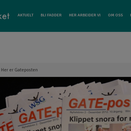
EIDER VI
OM OSS
KONTAKT GATEFOLKET
AKTUELT
BLI FADDER
HER ARBEIDER VI
OM OSS
>
Her er Gateposten