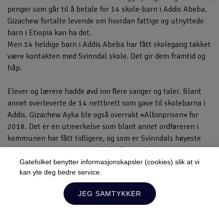
penger som går til å betale for 14 skole-barn i Addis Abeba.
Gizachew fortalte levende om hvordan fattige og utnyttede
barn i Etiopia kan ha det.
Men 14 heldige barn i Addis Abeba har fått skolegang takket
være kontakten med Svinndal skole. Det gir dem framtid og
håp.
Elever og lærere hadde øvd inn ﬂere sanger og taler. Blant
annet overleverte de 14 nettbrett som gave til skolebarna i
Addis. Gizachew Ayka ble også overrakt «Albinprisen» for
2018. Det er en utmerkelse som blant annet ordføreren i
kommunen har fått tidligere, og som er Svinndals høyeste
utmerkelse. Det var en rørt leder for Bright Star / WSG som
takket for prisen. Da besøket var over, ble det hjertevarme
Gatefolket benytter informasjonskapsler (cookies) slik at vi
kan yte deg bedre service.
klemmer mellom elever og etiopiske gatebarnledere.
Lukk
Samholdet og vennskapet fortsetter med uforminsket styrke.
JEG SAMTYKKER
SB
Hold deg oppdatert!
Du kan når som helst melde deg av.