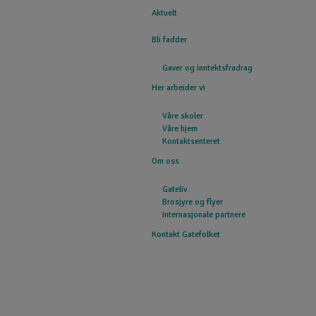
Aktuelt
GATEFOLKET
Bli fadder
Gaver og inntektsfradrag
Her arbeider vi
Våre skoler
Våre hjem
Kontaktsenteret
Om oss
Gateliv
Brosjyre og flyer
Internasjonale partnere
Kontakt Gatefolket