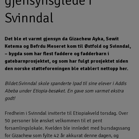
gjensynsglede i
Svinndal
Det ble et varmt gjensyn da Gizachew Ayka, Sewit
Ketema og Befrdu Meseret kom til Østfold og Svinndal,
– bygda som har flest faddere og fadderbarn i
gatebarnprosjektet, og som har fulgt prosjektet siden
den norske støtteforeningen ble etablert nettopp her.
Bildet:Svinndal skole spanderte Ipad til sine elever i Addis
Abeba under Etiopia-besøket. En gave som varmet ekstra
godt!
Fredheim i Svinndal inviterte til Etiopiakveld torsdag. Over
50 personer ble ønsket velkommen til et pent
forsamlingslokale. Kvelden ble innledet med bursdagssang
for Gizachew som fylte 42 år akkurat denne dagen, og