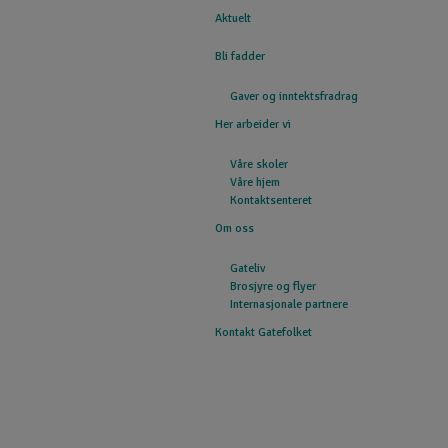
Aktuelt
GATEFOLKET
Bli fadder
Gaver og inntektsfradrag
Her arbeider vi
Våre skoler
Våre hjem
Kontaktsenteret
Om oss
Gateliv
Brosjyre og flyer
Internasjonale partnere
Kontakt Gatefolket