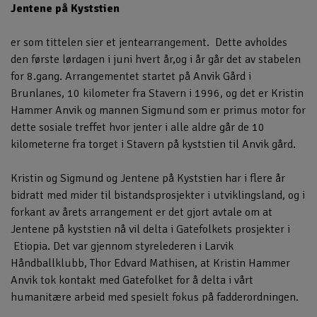
Jentene på Kyststien
er som tittelen sier et jentearrangement. Dette avholdes
den første lørdagen i juni hvert år,og i år går det av stabelen
for 8.gang. Arrangementet startet på Anvik Gård i
Brunlanes, 10 kilometer fra Stavern i 1996, og det er Kristin
Hammer Anvik og mannen Sigmund som er primus motor for
dette sosiale treffet hvor jenter i alle aldre går de 10
kilometerne fra torget i Stavern på kyststien til Anvik gård.
Kristin og Sigmund og Jentene på Kyststien har i flere år
bidratt med mider til bistandsprosjekter i utviklingsland, og i
forkant av årets arrangement er det gjort avtale om at
Jentene på kyststien nå vil delta i Gatefolkets prosjekter i
Etiopia. Det var gjennom styrelederen i Larvik
Håndballklubb, Thor Edvard Mathisen, at Kristin Hammer
Anvik tok kontakt med Gatefolket for å delta i vårt
humanitære arbeid med spesielt fokus på fadderordningen.