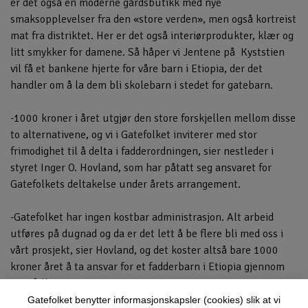
er det også en moderne gårdsbutikk med nye
smaksopplevelser fra den «store verden», men også kortreist
mat fra distriktet. Her er det også interiørprodukter, klær og
litt smykker for damene. Så håper vi Jentene på Kyststien
vil få et bankene hjerte for våre barn i Etiopia, der det
handler om å la dem bli skolebarn i stedet for gatebarn.
-1000 kroner i året utgjør den store forskjellen mellom disse
to alternativene, og vi i Gatefolket inviterer med stor
frimodighet til å delta i fadderordningen, sier nestleder i
styret Inger O. Hovland, som har påtatt seg ansvaret for
Gatefolkets deltakelse under årets arrangement.
-Gatefolket har ingen kostbar administrasjon. Alt arbeid
utføres på dugnad og da er det lett å be flere bli med oss i
vårt prosjekt, sier Hovland, og det koster altså bare 1000
kroner året å ta ansvar for et fadderbarn i Etiopia gjennom
Gatefolket.no
Gatefolket benytter informasjonskapsler (cookies) slik at vi