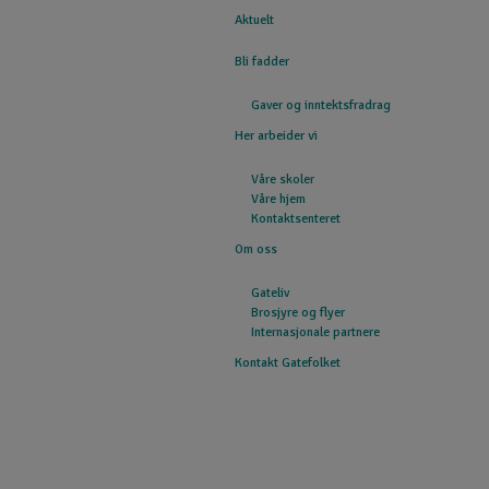
Aktuelt
GATEFOLKET
Bli fadder
Gaver og inntektsfradrag
Her arbeider vi
Våre skoler
Våre hjem
Kontaktsenteret
Om oss
Gateliv
Brosjyre og flyer
Internasjonale partnere
Kontakt Gatefolket