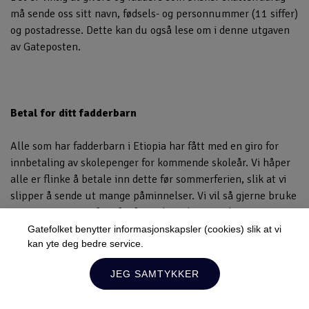
må sende oss sitt navn, fødsels- og personnummer (11 siffer)
og postadresse. Dette kan du også lese om i denne utgaven
av Gateposten.
Betal for ditt fadderbarn
Alle som har fadderbarn i Etiopia har fått med en giro for
innbetaling av skolepenger for kommende skoleår. Vi håper
alle er flinke å betale inn dette før sommerferien, slik at vi
slipper å sende ut mange påminnelser. Vi vil så gjerne bruke
pengene i Etiopia framfor frimerker til postverket..
Gatefolket benytter informasjonskapsler (cookies) slik at vi
kan yte deg bedre service.
Les Gateposten her:
Lukk
JEG SAMTYKKER
GATEPOSTEN juni 2014
Hold deg oppdatert!
Du kan når som helst melde deg av.