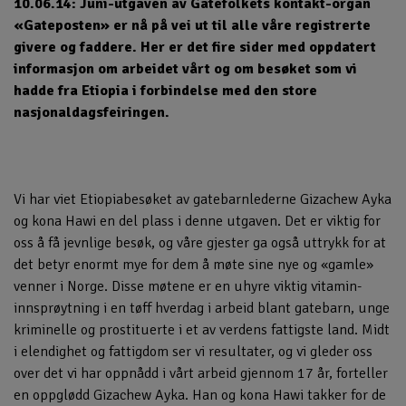
10.06.14: Juni-utgaven av Gatefolkets kontakt-organ
«Gateposten» er nå på vei ut til alle våre registrerte
givere og faddere. Her er det fire sider med oppdatert
informasjon om arbeidet vårt og om besøket som vi
hadde fra Etiopia i forbindelse med den store
nasjonaldagsfeiringen.
Vi har viet Etiopiabesøket av gatebarnlederne Gizachew Ayka
og kona Hawi en del plass i denne utgaven. Det er viktig for
oss å få jevnlige besøk, og våre gjester ga også uttrykk for at
det betyr enormt mye for dem å møte sine nye og «gamle»
venner i Norge. Disse møtene er en uhyre viktig vitamin-
innsprøytning i en tøff hverdag i arbeid blant gatebarn, unge
kriminelle og prostituerte i et av verdens fattigste land. Midt
i elendighet og fattigdom ser vi resultater, og vi gleder oss
over det vi har oppnådd i vårt arbeid gjennom 17 år, forteller
en oppglødd Gizachew Ayka. Han og kona Hawi takker for de