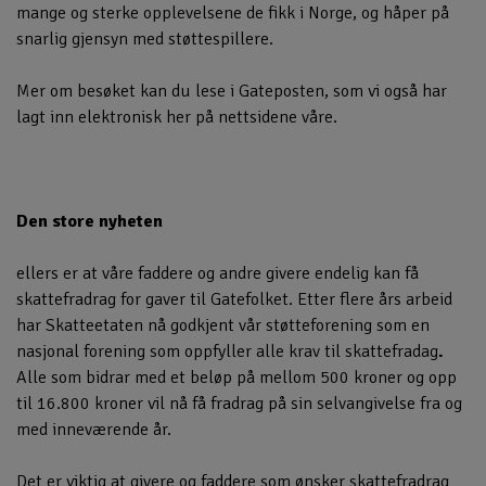
mange og sterke opplevelsene de fikk i Norge, og håper på
snarlig gjensyn med støttespillere.
Mer om besøket kan du lese i Gateposten, som vi også har
lagt inn elektronisk her på nettsidene våre.
Den store nyheten
ellers er at våre faddere og andre givere endelig kan få
skattefradrag for gaver til Gatefolket. Etter flere års arbeid
har Skatteetaten nå godkjent vår støtteforening som en
nasjonal forening som oppfyller alle krav til skattefradag
.
Alle som bidrar med et beløp på mellom 500 kroner og opp
til 16.800 kroner vil nå få fradrag på sin selvangivelse fra og
med inneværende år.
Det er viktig at givere og faddere som ønsker skattefradrag