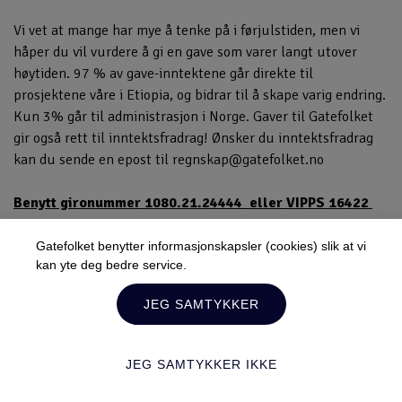
Vi vet at mange har mye å tenke på i førjulstiden, men vi
håper du vil vurdere å gi en gave som varer langt utover
høytiden. 97 % av gave-inntektene går direkte til
prosjektene våre i Etiopia, og bidrar til å skape varig endring.
Kun 3% går til administrasjon i Norge. Gaver til Gatefolket
gir også rett til inntektsfradrag! Ønsker du inntektsfradrag
kan du sende en epost til
regnskap@gatefolket.no
Benytt gironummer 1080.21.24444
eller VIPPS 16422
Gatefolket Norge
Tusen takk for at du står sammen med oss – og med dem
Gatefolket benytter informasjonskapsler (cookies) slik at vi
kan yte deg bedre service.
som trenger det mest.
Lukk
Med ønske om en fredelig og meningsfull jul.
Hilsen oss i
JEG SAMTYKKER
styret i Gatefolket
Hold deg oppdatert!
Du kan når som helst melde deg av.
JEG SAMTYKKER IKKE