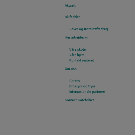
Aktuelt
GATEFOLKET
Bli fadder
Gaver og inntektsfradrag
Her arbeider vi
Våre skoler
Våre hjem
Kontaktsenteret
Om oss
Gateliv
Brosjyre og flyer
Internasjonale partnere
Kontakt Gatefolket