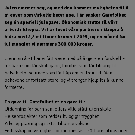
Julen nærmer seg, og med den kommer muligheten til å
gi gaver som virkelig betyr noe. I år ønsker Gatefolket
seg én spesiell julegave: Økonomisk støtte til vårt
arbeid i Etiopia. Vi har lovet våre partnere i Etiopia å
bidra med 2,2 millioner kroner i 2025, og en måned før
jul mangler vi nærmere 300.000 kroner.
Gjennom året har vi fått være med på å gjøre en forskjell –
for barn som får skolegang, familier som får tilgang til
helsehjelp, og unge som får håp om en fremtid. Men
behovene er fortsatt store, og vi trenger hjelp for å kunne
fortsette.
En gave til Gatefolket
er en gave til:
Utdanning for barn som ellers ville stått uten skole
Helseprosjekter som redder liv og gir trygghet
Yrkesopplæring og støtte til unge voksne
Fellesskap og verdighet for mennesker i sårbare situasjoner