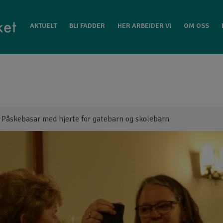
EIDER VI
OM OSS
KONTAKT GATEFOLKET
AKTUELT
BLI FADDER
HER ARBEIDER VI
OM OSS
>
Påskebasar med hjerte for gatebarn og skolebarn