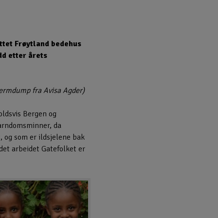
yttet Frøytland bedehus
dd etter årets
kjermdump fra Avisa Agder)
oldsvis Bergen og
barndomsminner, da
 og som er ildsjelene bak
 det arbeidet Gatefolket er