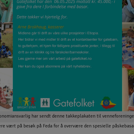
onomiansvarlig har sendt denne takkeplakaten til venneforeninge
ere vært på besøk på Feda for å overvære den spesielle påskebasare