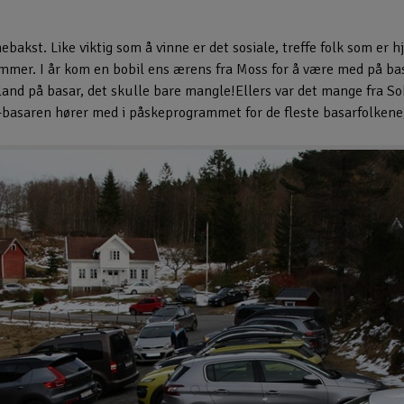
bakst. Like viktig som å vinne er det sosiale, treffe folk som er
kommer. I år kom en bobil ens ærens fra Moss for å være med på ba
ytland på basar, det skulle bare mangle!Ellers var det mange fra S
-basaren hører med i påskeprogrammet for de fleste basarfolkene, 