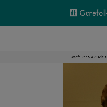
GATEFOLKET
AKTUELT
BLI FADDER
HER ARB
Gatefolket
>
Aktuelt