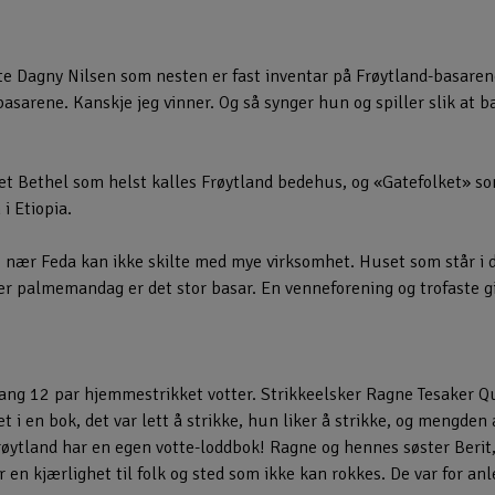
te Dagny Nilsen som nesten er fast inventar på Frøytland-basare
sarene. Kanskje jeg vinner. Og så synger hun og spiller slik at b
et Bethel som helst kalles Frøytland bedehus, og «Gatefolket» som
 i Etiopia.
 nær Feda kan ikke skilte med mye virksomhet. Huset som står i d
er palmemandag er det stor basar. En venneforening og trofaste gi
ang 12 par hjemmestrikket votter. Strikkeelsker Ragne Tesaker Q
t i en bok, det var lett å strikke, hun liker å strikke, og mengde
 Frøytland har en egen votte-loddbok! Ragne og hennes søster Beri
r en kjærlighet til folk og sted som ikke kan rokkes. De var for an