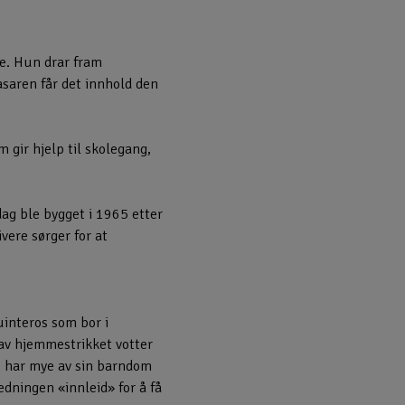
ne. Hun drar fram
asaren får det innhold den
 gir hjelp til skolegang,
ag ble bygget i 1965 etter
vere sørger for at
uinteros som bor i
n av hjemmestrikket votter
t, har mye av sin barndom
ledningen «innleid» for å få