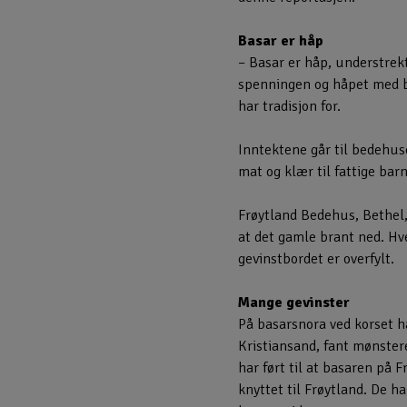
Basar er håp
– Basar er håp, understrek
spenningen og håpet med ba
har tradisjon for.
Inntektene går til bedehus
mat og klær til fattige barn
Frøytland Bedehus, Bethel,
at det gamle brant ned. Hv
gevinstbordet er overfylt.
Mange gevinster
På basarsnora ved korset h
Kristiansand, fant mønstere
har ført til at basaren på
knyttet til Frøytland. De ha