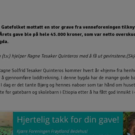
r Gatefolket mottatt en stor grave fra venneforeningen tilkn
 Årets gave ble på hele 45.000 kroner, som var netto oversku
gda.
 (t.v.) hjelper Ragne Tesaker Quinteros med å få ut gevinstene.(S
Ragne Solfrid Tesaker Quinteros kommer hvert år «hjem» fra henh
or å gjennomføre loddtrekning. I denne bygda har de mange gode 
 I dag er det tante Bjørg og hennes naboer som tar hånd om huset,
te for gatebarn og skolebarn i Etiopia etter å ha fått god innsikt i