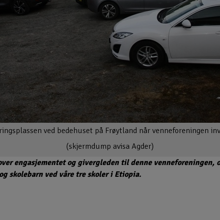
eringsplassen ved bedehuset på Frøytland når venneforeningen invi
(skjermdump avisa Agder)
 over engasjementet og givergleden til denne venneforeningen, 
g skolebarn ved våre tre skoler i Etiopia.