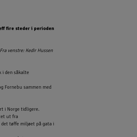
ff fire steder i perioden
 Fra venstre: Kedir Hussen
 i den såkalte
vik og Fornebu sammen med
 i Norge tidligere.
et ut fra
det tøffe miljøet på gata i