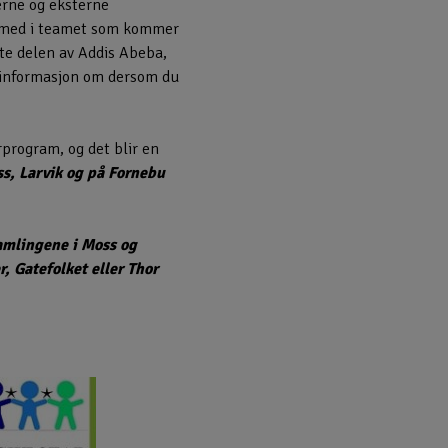
erne og eksterne
 med i teamet som kommer
ste delen av Addis Abeba,
er informasjon om dersom du
erprogram, og det blir en
ss, Larvik og på Fornebu
samlingene i Moss og
 Gatefolket eller Thor