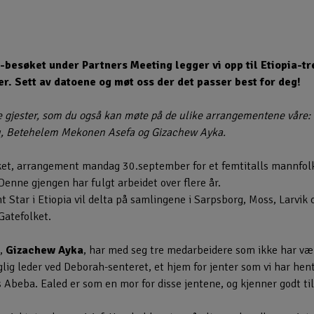
-besøket under Partners Meeting legger vi opp til Etiopia-tre
r. Sett av datoene og møt oss der det passer best for deg!
ke gjester, som du også kan møte på de ulike arrangementene våre:
, Betehelem Mekonen Asefa og Gizachew Ayka.
kket, arrangement mandag 30.september for et femtitalls mannfolk
enne gjengen har fulgt arbeidet over flere år.
ht Star i Etiopia vil delta på samlingene i Sarpsborg, Moss, Lar
Gatefolket.
t,
Gizachew Ayka
, har med seg tre medarbeidere som ikke har vært
lig leder ved Deborah-senteret, et hjem for jenter som vi har hent
s Abeba. Ealed er som en mor for disse jentene, og kjenner godt til 