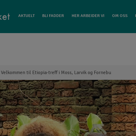
EIDER VI
OM OSS
KONTAKT GATEFOLKET
AKTUELT
BLI FADDER
HER ARBEIDER VI
OM OSS
>
Velkommen til Etiopia-treff i Moss, Larvik og Fornebu