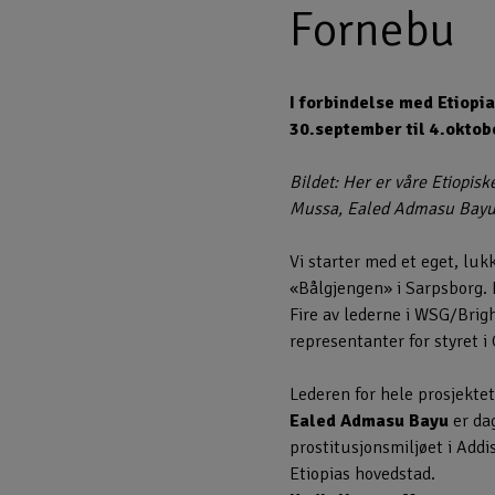
Fornebu
I forbindelse med Etiopia
30.september til 4.oktobe
Bildet: Her er våre Etiopis
Mussa, Ealed Admasu Bayu
Vi starter med et eget, lu
«Bålgjengen» i Sarpsborg. D
Fire av lederne i WSG/Brig
representanter for styret i 
Lederen for hele prosjekte
Ealed Admasu Bayu
er dag
prostitusjonsmiljøet i Addi
Etiopias hovedstad.