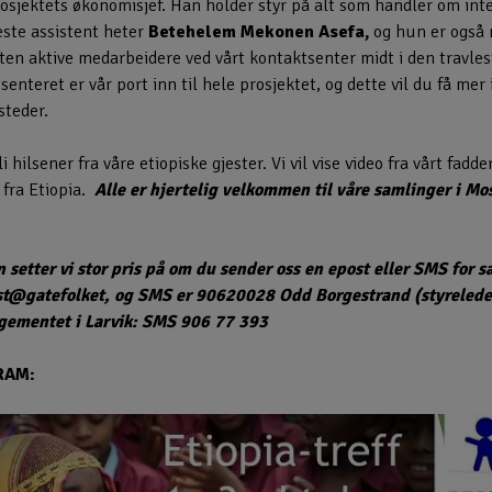
osjektets økonomisjef. Han holder styr på alt som handler om int
ste assistent heter
Betehelem Mekonen Asefa,
og hun er også
suten aktive medarbeidere ved vårt kontaktsenter midt i den travle
enteret er vår port inn til hele prosjektet, og dette vil du få m
steder.
 hilsener fra våre etiopiske gjester. Vi vil vise video fra vårt fadd
 fra Etiopia.
Alle er hjertelig velkommen til våre samlinger i Mo
 setter vi stor pris på om du sender oss en epost eller SMS for 
ost@gatefolket, og SMS er 90620028 Odd Borgestrand (styreleder,
gementet i Larvik: SMS 906 77 393
RAM: