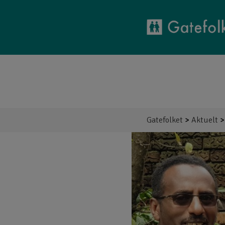
GATEFOLKET
AKTUELT
BLI FADDER
HER ARB
Gatefolket
>
Aktuelt