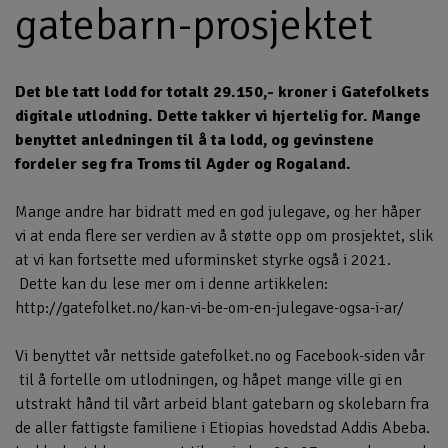
gatebarn-prosjektet
Det ble tatt lodd for totalt 29.150,- kroner i Gatefolkets
digitale utlodning. Dette takker vi hjertelig for. Mange
benyttet anledningen til å ta lodd, og gevinstene
fordeler seg fra Troms til Agder og Rogaland.
Mange andre har bidratt med en god julegave, og her håper
vi at enda flere ser verdien av å støtte opp om prosjektet, slik
at vi kan fortsette med uforminsket styrke også i 2021.
Dette kan du lese mer om i denne artikkelen:
http://gatefolket.no/kan-vi-be-om-en-julegave-ogsa-i-ar/
Vi benyttet vår nettside gatefolket.no og Facebook-siden vår
til å fortelle om utlodningen, og håpet mange ville gi en
utstrakt hånd til vårt arbeid blant gatebarn og skolebarn fra
de aller fattigste familiene i Etiopias hovedstad Addis Abeba.