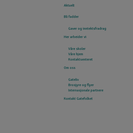
Aktuelt
GATEFOLKET
Bli fadder
Gaver og inntektsfradrag
Her arbeider vi
Våre skoler
Våre hjem
Kontaktsenteret
Om oss
Gateliv
Brosjyre og flyer
Internasjonale partnere
Kontakt Gatefolket