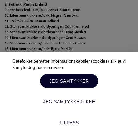
8. Trekrakk: Marthe Eieland
9. Stor brun krukke m/lokk: Anna Helmine Sørum
10. Liten brun krukke m/lokk: Magnar Naustvik
11. Trekrakk: Ellen Hamran Dalland
12. Stor svart krukke m/fordypninger: Odd Kjærnsrød
13. Stor svart krukke m/fordypninger: Bjørg Moslått
14. Liten svart krukke m/fordypninger: Gerd Havaas
15. Stor brun krukke m/lokk: Gunn H. Fornes Osnes
16. Liten brun krukke m/lokk: Bjørg Moslått
17. Liten svart krukke m/lokk: Anne og Harald Nordli
18. Liten svart krukke u/lokk: Gerd Havaas
Gatefolket benytter informasjonskapsler (cookies) slik at vi
19. Liten svart krukke m/lokk: Solveig Nylund
kan yte deg bedre service.
Lukk
20. Liten svart krukke u/lokk: Nils Georg Raddum
21. Liten svart krukke m/lokk: Inger Johanne Sælid Grimsrud
JEG SAMTYKKER
22. Lita åpen krukke: Ludvig Taule
Hold deg oppdatert!
23. 3 små skåler: Gunn H. Fornes Osnes
Du kan når som helst melde deg av.
JEG SAMTYKKER IKKE
TILPASS