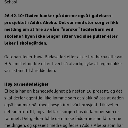
School.
26.12.10: Døden banker på dørene også i gatebarn-
prosjektet i Addis Abeba. Det var med stor sorg vi fikk
melding om at fire av våre ”norske” fadderbarn ved
skolene i byen ikke lenger sitter ved sine pulter eller
leker i skolegården.
Gatebarnleder Hawi Badasa forteller at de fire barna alle var
HIV-smittet og ble etter hvert så alvorlig syke at legene ikke
var i stand til å redde dem.
Høy barnedødelighet
Etiopia har en barnedødelighet på nesten 10 prosent, og det
skal derfor egentlig ikke komme som et sjokk på oss at døden
også kommer på ubedt besøk inn i vårt prosjekt. Likevel er
det smertefullt, og vi deltar i sorgen hos de familier som er
rammet. Det gjelder både de norske fadderne som får denne
meldingen, og spesielt mødre og fedre i Addis Abeba som har