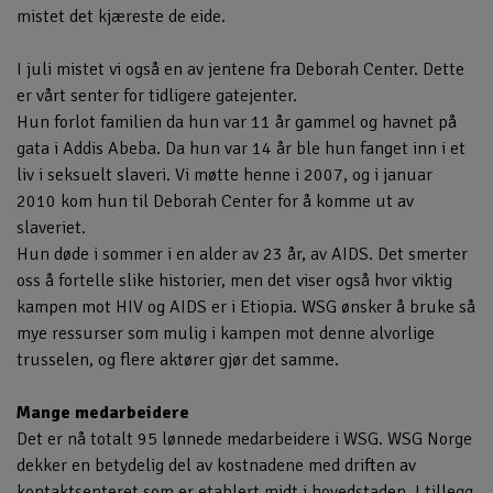
mistet det kjæreste de eide.
I juli mistet vi også en av jentene fra Deborah Center. Dette
er vårt senter for tidligere gatejenter.
Hun forlot familien da hun var 11 år gammel og havnet på
gata i Addis Abeba. Da hun var 14 år ble hun fanget inn i et
liv i seksuelt slaveri. Vi møtte henne i 2007, og i januar
2010 kom hun til Deborah Center for å komme ut av
slaveriet.
Hun døde i sommer i en alder av 23 år, av AIDS. Det smerter
oss å fortelle slike historier, men det viser også hvor viktig
kampen mot HIV og AIDS er i Etiopia. WSG ønsker å bruke så
mye ressurser som mulig i kampen mot denne alvorlige
trusselen, og flere aktører gjør det samme.
Mange medarbeidere
Det er nå totalt 95 lønnede medarbeidere i WSG. WSG Norge
dekker en betydelig del av kostnadene med driften av
kontaktsenteret som er etablert midt i hovedstaden. I tillegg