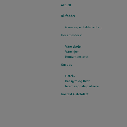
Aktuelt
GATEFOLKET
Bli fadder
Gaver og inntektsfradrag
Her arbeider vi
Våre skoler
Våre hjem
Kontaktsenteret
Om oss
Gateliv
Brosjyre og flyer
Internasjonale partnere
Kontakt Gatefolket