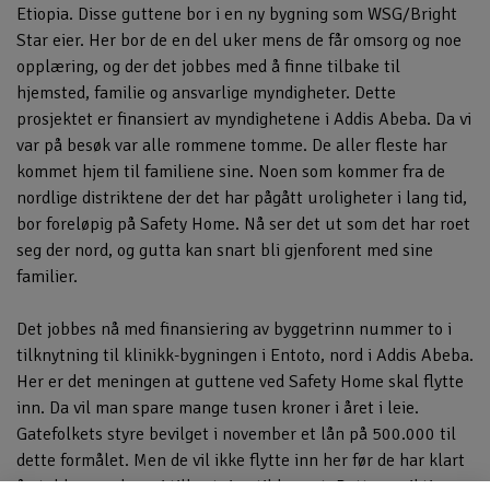
Etiopia. Disse guttene bor i en ny bygning som WSG/Bright
Star eier. Her bor de en del uker mens de får omsorg og noe
opplæring, og der det jobbes med å finne tilbake til
hjemsted, familie og ansvarlige myndigheter. Dette
prosjektet er finansiert av myndighetene i Addis Abeba. Da vi
var på besøk var alle rommene tomme. De aller fleste har
kommet hjem til familiene sine. Noen som kommer fra de
nordlige distriktene der det har pågått uroligheter i lang tid,
bor foreløpig på Safety Home. Nå ser det ut som det har roet
seg der nord, og gutta kan snart bli gjenforent med sine
familier.
Det jobbes nå med finansiering av byggetrinn nummer to i
tilknytning til klinikk-bygningen i Entoto, nord i Addis Abeba.
Her er det meningen at guttene ved Safety Home skal flytte
inn. Da vil man spare mange tusen kroner i året i leie.
Gatefolkets styre bevilget i november et lån på 500.000 til
dette formålet. Men de vil ikke flytte inn her før de har klart
å etablere en hage i tilknytning til bygget. Dette er viktig,