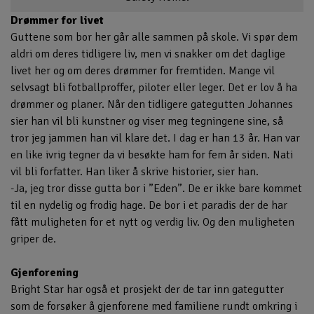
Drømmer for livet
Guttene som bor her går alle sammen på skole. Vi spør dem
aldri om deres tidligere liv, men vi snakker om det daglige
livet her og om deres drømmer for fremtiden. Mange vil
selvsagt bli fotballproffer, piloter eller leger. Det er lov å ha
drømmer og planer. Når den tidligere gategutten Johannes
sier han vil bli kunstner og viser meg tegningene sine, så
tror jeg jammen han vil klare det. I dag er han 13 år. Han var
en like ivrig tegner da vi besøkte ham for fem år siden. Nati
vil bli forfatter. Han liker å skrive historier, sier han.
-Ja, jeg tror disse gutta bor i ”Eden”. De er ikke bare kommet
til en nydelig og frodig hage. De bor i et paradis der de har
fått muligheten for et nytt og verdig liv. Og den muligheten
griper de.
Gjenforening
Bright Star har også et prosjekt der de tar inn gategutter
som de forsøker å gjenforene med familiene rundt omkring i