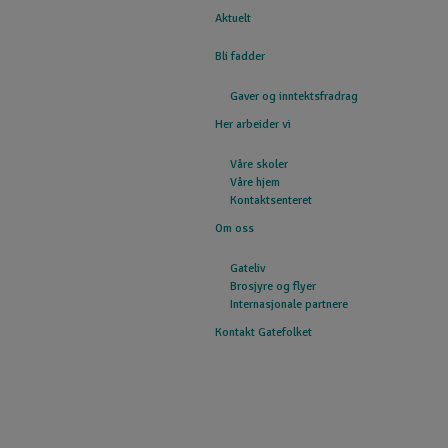
Aktuelt
GATEFOLKET
Bli fadder
Gaver og inntektsfradrag
Her arbeider vi
Våre skoler
Våre hjem
Kontaktsenteret
Om oss
Gateliv
Brosjyre og flyer
Internasjonale partnere
Kontakt Gatefolket