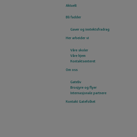
Aktuelt
GATEFOLKET
Bli fadder
Gaver og inntektsfradrag
Her arbeider vi
Våre skoler
Våre hjem
Kontaktsenteret
Om oss
Gateliv
Brosjyre og flyer
Internasjonale partnere
Kontakt Gatefolket