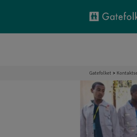
GATEFOLKET
AKTUELT
BLI FADDER
HER ARB
Gatefolket
>
Kontakts