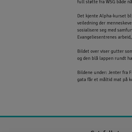
full støtte fra WSG både nå
Det kjente Alpha-kurset blir
veiledning der menneskeverd
sosialisere seg med samfun
Evangeliesentrenes arbeid,
Bildet over viser gutter so
og den blå lappen rundt ha
Bildene under: Jenter fra 
gata får et måltid mat på 