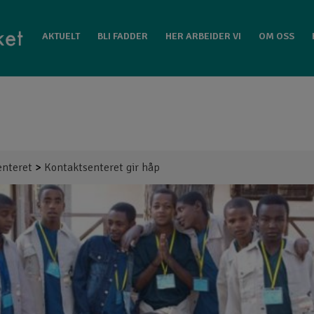
EIDER VI
OM OSS
KONTAKT GATEFOLKET
AKTUELT
BLI FADDER
HER ARBEIDER VI
OM OSS
enteret
>
Kontaktsenteret gir håp