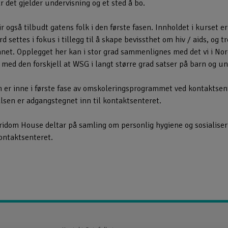
r det gjelder undervisning og et sted å bo.
 også tilbudt gatens folk i den første fasen. Innholdet i kurset er
 settes i fokus i tillegg til å skape bevissthet om hiv / aids, og 
net. Opplegget her kan i stor grad sammenlignes med det vi i No
 med den forskjell at WSG i langt større grad satser på barn og u
m er inne i første fase av omskoleringsprogrammet ved kontaktsent
lsen er adgangstegnet inn til kontaktsenteret.
Fridom House deltar på samling om personlig hygiene og sosialiser
kontaktsenteret.