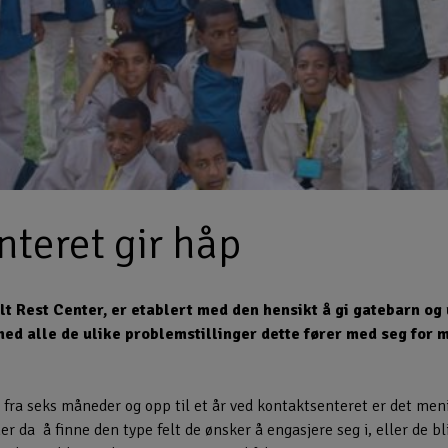
teret gir håp
lt Rest Center, er etablert med den hensikt å gi gatebarn 
v med alle de ulike problemstillinger dette fører med seg fo
 fra seks måneder og opp til et år ved kontaktsenteret er det men
er da å finne den type felt de ønsker å engasjere seg i, eller de b