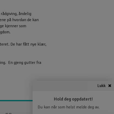
 rådgiving, åndelig
trene på hvordan de kan
rge kjenner som
ngdom.
eret. De har fått nye klær,
ing. En gjeng gutter fra
Lukk
Hold deg oppdatert!
Du kan når som helst melde deg av.