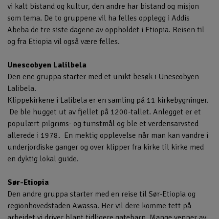
vi kalt bistand og kultur, den andre har bistand og misjon
som tema. De to gruppene vil ha felles opplegg i Addis
Abeba de tre siste dagene av oppholdet i Etiopia. Reisen til
og fra Etiopia vil også være felles.
Unescobyen Lalilbela
Den ene gruppa starter med et unikt besøk i Unescobyen
Lalibela.
Klippekirkene i Lalibela er en samling på 11 kirkebygninger.
De ble hugget ut av fjellet på 1200-tallet. Anlegget er et
populært pilgrims- og turistmål og ble et verdensarvsted
allerede i 1978. En mektig opplevelse når man kan vandre i
underjordiske ganger og over klipper fra kirke til kirke med
en dyktig lokal guide.
Sør-Etiopia
Den andre gruppa starter med en reise til Sør-Etiopia og
regionhovedstaden Awassa. Her vil dere komme tett på
arbeidet vi driver blant tidligere gatebarn. Mange venner av