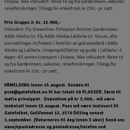
Etiopia. Ikke inkludert: Reise til og fra Gardermoen, vaksiner,
reiseforsikringer. Tillegg for enkeltrom kr 250,- pr natt.
Pris Gruppe 2: kr. 13.900,-
Inkludert: Fly Dreamliner Ethiopian Airlines Gardermoen-
Addis Abeba t/r. Fly Addis Abeba-Lalibela t/r. Visum, alle
overnattinger m/frokost i hoteller av god standard i Addis
Abeba og Lalibela. Inngangsbillletter og guide i Lalibela i 2
dager. All annen transport i Etiopia. Ikke inkludert: Reise til
og fra Gardermoen, vaksiner, reiseforsikringer. Tillegg for
enkeltrom kr 250,- pr natt.
PÅMELDING innen 15.august. Sendes til
post@gatefolket.no Vi har totalt 20 PLASSER. Først til
mølla prinsippet. Depositum på kr 3.000,- må være
innbetalt innen 15.august. Pass må være innlevert til
Gatefolket, Gullfunnet 13, 1570 Dilling senest
1.september. (Returneres til deg innen 3 uker) Send oss
navn/epostadresse og postadresse/telefon ved