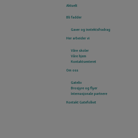
Aktuelt
GATEFOLKET
Bli fadder
Gaver og inntektsfradrag
Her arbeider vi
Våre skoler
Våre hjem
Kontaktsenteret
Om oss
Gateliv
Brosjyre og flyer
Internasjonale partnere
Kontakt Gatefolket