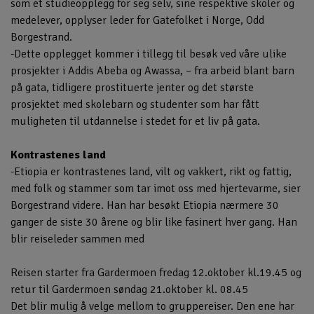
som et studieopplegg for seg selv, sine respektive skoler og
medelever, opplyser leder for Gatefolket i Norge, Odd
Borgestrand.
-Dette opplegget kommer i tillegg til besøk ved våre ulike
prosjekter i Addis Abeba og Awassa, – fra arbeid blant barn
på gata, tidligere prostituerte jenter og det største
prosjektet med skolebarn og studenter som har fått
muligheten til utdannelse i stedet for et liv på gata.
Kontrastenes land
-Etiopia er kontrastenes land, vilt og vakkert, rikt og fattig,
med folk og stammer som tar imot oss med hjertevarme, sier
Borgestrand videre. Han har besøkt Etiopia nærmere 30
ganger de siste 30 årene og blir like fasinert hver gang. Han
blir reiseleder sammen med
Reisen
starter fra Gardermoen fredag 12.oktober kl.19.45 og
retur til Gardermoen søndag 21.oktober kl. 08.45
Det blir mulig å velge mellom to gruppereiser. Den ene har