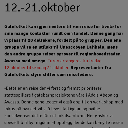
12.-21.oktober
Gatefolket kan igjen invitere til «en reise for livet» for
sine mange kontakter rundt om i landet. Denne gang har
vi plass til 20 deltakere, fordelt på to grupper. Den ene
gruppa vil ta en utflukt til Unescobyen Lalibela, mens
den andre gruppa reiser sørover til regionhovedstaden
Awassa med omegn.
Turen arrangeres fra fredag
12.oktober til søndag 21.oktober.
Representanter fra
Gatefolkets styre stiller som reiseledere.
-Dette er en reise der vi først og fremst prioriterer
støttespillere i gatebarnprosjektene våre i Addis Abeba og
Awassa. Denne gang legger vi også opp til en work-shop med
fokus på hva det vil si å leve i fattigdom og hvilke
konsekvenser dette får i et lokalsamfunn. Her ønsker vi
spesielt å tilby ungdom et opplegg der de kan benytte reisen