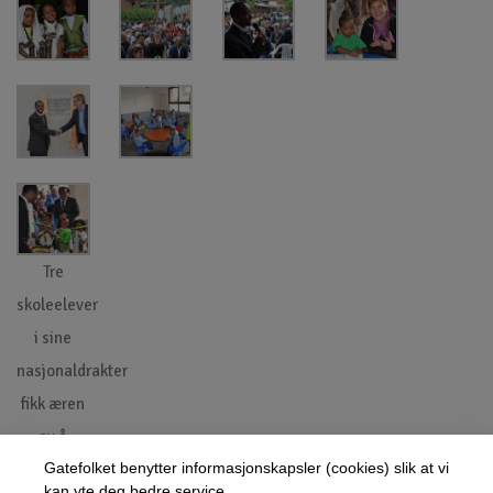
Tre
skoleelever
i sine
nasjonaldrakter
fikk æren
av å
Gatefolket benytter informasjonskapsler (cookies) slik at vi
klippe
kan yte deg bedre service.