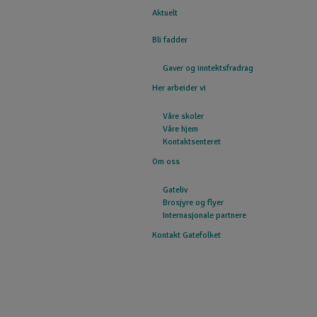
Aktuelt
GATEFOLKET
Bli fadder
Gaver og inntektsfradrag
Her arbeider vi
Våre skoler
Våre hjem
Kontaktsenteret
Om oss
Gateliv
Brosjyre og flyer
Internasjonale partnere
Kontakt Gatefolket