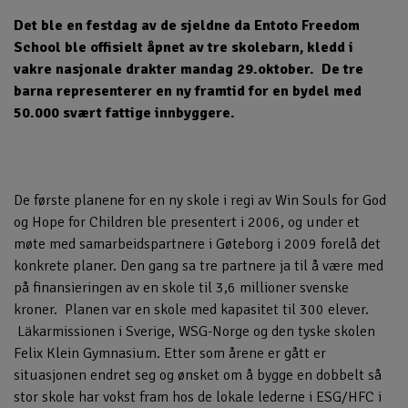
Det ble en festdag av de sjeldne da Entoto Freedom
School ble offisielt åpnet av tre skolebarn, kledd i
vakre nasjonale drakter mandag 29.oktober. De tre
barna representerer en ny framtid for en bydel med
50.000 svært fattige innbyggere.
De første planene for en ny skole i regi av Win Souls for God
og Hope for Children ble presentert i 2006, og under et
møte med samarbeidspartnere i Gøteborg i 2009 forelå det
konkrete planer. Den gang sa tre partnere ja til å være med
på finansieringen av en skole til 3,6 millioner svenske
kroner. Planen var en skole med kapasitet til 300 elever.
Läkarmissionen i Sverige, WSG-Norge og den tyske skolen
Felix Klein Gymnasium. Etter som årene er gått er
situasjonen endret seg og ønsket om å bygge en dobbelt så
stor skole har vokst fram hos de lokale lederne i ESG/HFC i