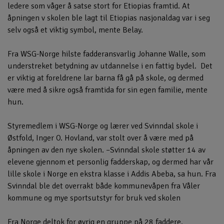
ledere som våger å satse stort for Etiopias framtid. At
åpningen v skolen ble lagt til Etiopias nasjonaldag var i seg
selv også et viktig symbol, mente Belay.
Fra WSG-Norge hilste fadderansvarlig Johanne Walle, som
understreket betydning av utdannelse i en fattig bydel. Det
er viktig at foreldrene lar barna få gå på skole, og dermed
være med å sikre også framtida for sin egen familie, mente
hun.
Styremedlem i WSG-Norge og lærer ved Svinndal skole i
Østfold, Inger O. Hovland, var stolt over å være med på
åpningen av den nye skolen. –Svinndal skole støtter 14 av
elevene gjennom et personlig fadderskap, og dermed har vår
lille skole i Norge en ekstra klasse i Addis Abeba, sa hun. Fra
Svinndal ble det overrakt både kommunevåpen fra Våler
kommune og mye sportsutstyr for bruk ved skolen
Fra Norge deltok for øvrig en gruppe på 28 faddere.