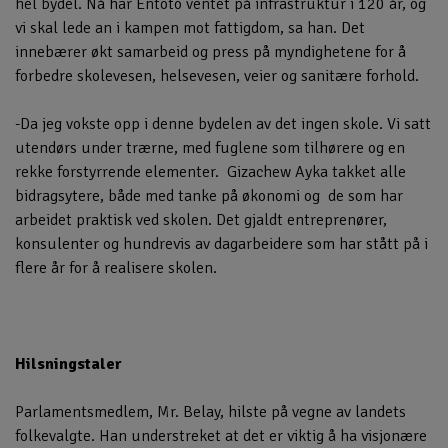
hel bydel. Nå har Entoto ventet på infrastruktur i 120 år, og
vi skal lede an i kampen mot fattigdom, sa han. Det
innebærer økt samarbeid og press på myndighetene for å
forbedre skolevesen, helsevesen, veier og sanitære forhold.
-Da jeg vokste opp i denne bydelen av det ingen skole. Vi satt
utendørs under trærne, med fuglene som tilhørere og en
rekke forstyrrende elementer. Gizachew Ayka takket alle
bidragsytere, både med tanke på økonomi og de som har
arbeidet praktisk ved skolen. Det gjaldt entreprenører,
konsulenter og hundrevis av dagarbeidere som har stått på i
flere år for å realisere skolen.
Hilsningstaler
Parlamentsmedlem, Mr. Belay, hilste på vegne av landets
folkevalgte. Han understreket at det er viktig å ha visjonære