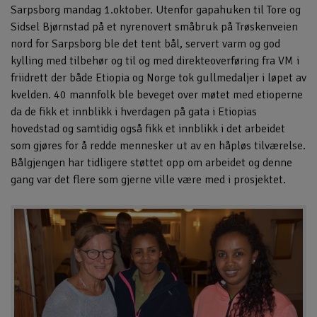
Sarpsborg mandag 1.oktober. Utenfor gapahuken til Tore og
Sidsel Bjørnstad på et nyrenovert småbruk på Trøskenveien
nord for Sarpsborg ble det tent bål, servert varm og god
kylling med tilbehør og til og med direkteoverføring fra VM i
friidrett der både Etiopia og Norge tok gullmedaljer i løpet av
kvelden. 40 mannfolk ble beveget over møtet med etioperne
da de fikk et innblikk i hverdagen på gata i Etiopias
hovedstad og samtidig også fikk et innblikk i det arbeidet
som gjøres for å redde mennesker ut av en håpløs tilværelse.
Bålgjengen har tidligere støttet opp om arbeidet og denne
gang var det flere som gjerne ville være med i prosjektet.