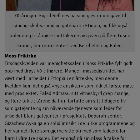
70-åringen Sigrid Refsnes ba sine gjester om gave til
søndagsskolearbeid og gatebarn i Etiopia, og fikk også
anledning til å møte mottakerne av gaven på flere tusen
kroner, her representert ved Betehelem og Ealed.
Moss Frikirke
Tirsdagskvelden var menighetssalen i Moss Frikirke fylt godt
opp med drøyt 40 tilhørere. Mange i mossedistriktet har
vært med i arbeidet i Etiopia i en årrekke, men denne
kvelden kom det også «nye ansikter» som fikk et første møte
med prosjektet. Ealed Admasu sitt vitnesbyrd grep mange,
og flere tok til tårene da hun fortalte om sitt tidligere liv
som gatejente og sin nåværende tjeneste som leder for
arbeidet blant gatejenter i prosjektets Deborah-senter.
Gizachew Ayka ga en solid innsikt i de ulike programmene og
her var det flere som gjerne ville bli med som faddere for
barn i våre tre skoler. Det er også på sin plass å takke for