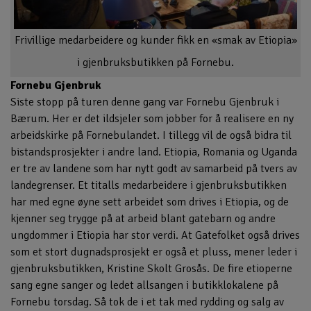
Frivillige medarbeidere og kunder fikk en «smak av Etiopia»
i gjenbruksbutikken på Fornebu.
Fornebu Gjenbruk
Siste stopp på turen denne gang var Fornebu Gjenbruk i
Bærum. Her er det ildsjeler som jobber for å realisere en ny
arbeidskirke på Fornebulandet. I tillegg vil de også bidra til
bistandsprosjekter i andre land. Etiopia, Romania og Uganda
er tre av landene som har nytt godt av samarbeid på tvers av
landegrenser. Et titalls medarbeidere i gjenbruksbutikken
har med egne øyne sett arbeidet som drives i Etiopia, og de
kjenner seg trygge på at arbeid blant gatebarn og andre
ungdommer i Etiopia har stor verdi. At Gatefolket også drives
som et stort dugnadsprosjekt er også et pluss, mener leder i
gjenbruksbutikken, Kristine Skolt Grosås. De fire etioperne
sang egne sanger og ledet allsangen i butikklokalene på
Fornebu torsdag. Så tok de i et tak med rydding og salg av