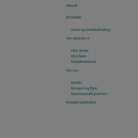
Aktuelt
GATEFOLKET
Bli fadder
Gaver og inntektsfradrag
Her arbeider vi
Våre skoler
Våre hjem
Kontaktsenteret
Om oss
Gateliv
Brosjyre og flyer
Internasjonale partnere
Kontakt Gatefolket