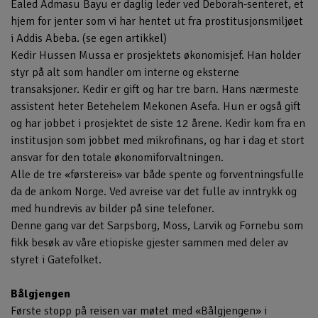
Ealed Admasu Bayu er daglig leder ved Deborah-senteret, et
hjem for jenter som vi har hentet ut fra prostitusjonsmiljøet
i Addis Abeba. (se egen artikkel)
Kedir Hussen Mussa er prosjektets økonomisjef. Han holder
styr på alt som handler om interne og eksterne
transaksjoner. Kedir er gift og har tre barn. Hans nærmeste
assistent heter Betehelem Mekonen Asefa. Hun er også gift
og har jobbet i prosjektet de siste 12 årene. Kedir kom fra en
institusjon som jobbet med mikrofinans, og har i dag et stort
ansvar for den totale økonomiforvaltningen.
Alle de tre «førstereis» var både spente og forventningsfulle
da de ankom Norge. Ved avreise var det fulle av inntrykk og
med hundrevis av bilder på sine telefoner.
Denne gang var det Sarpsborg, Moss, Larvik og Fornebu som
fikk besøk av våre etiopiske gjester sammen med deler av
styret i Gatefolket.
Bålgjengen
Første stopp på reisen var møtet med «Bålgjengen» i