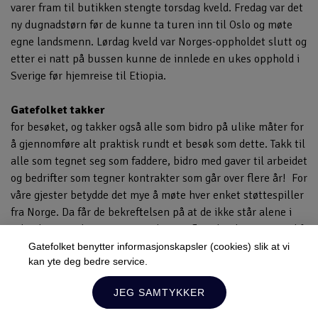
varer fram til butikken stengte torsdag kveld. Fredag var det
ny dugnadstørn før de kunne ta turen inn til Oslo og møte
egne landsmenn. Lørdag kveld var Norges-oppholdet slutt og
etter ei natt på bussen kunne de innlede en ukes opphold i
Sverige før hjemreise til Etiopia.
Gatefolket takker
for besøket, og takker også alle som bidro på ulike måter for
å gjennomføre alt praktisk rundt et besøk som dette. Takk til
alle som tegnet seg som faddere, bidro med gaver til arbeidet
og bedrifter som tegner kontrakter som går over flere år! For
våre gjester betydde det mye å møte hver enket støttespiller
fra Norge. Da får de bekreftelsen på at de ikke står alene i
arbeidet, men har mange rundt seg i flere land som er med å
bære sin del av byrden og ta sin del av gleden og
Gatefolket benytter informasjonskapsler (cookies) slik at vi
kan yte deg bedre service.
velsignelsen!
Lukk
JEG SAMTYKKER
Hold deg oppdatert!